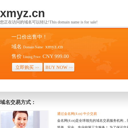
xmyz.cn
您正在访问的域名可以转让!This domain name is for sale!
一口价出售中！
域名
xmyz.cn
Domain Name:
售价
CNY 999.00
Listing Price:
立即购买
BUY NOW
>>
>>
域名交易方式：
通过金名网(4.cn) 中介交易
金名网(4.cn)是全球领先的域名交易服务机
简单、安全、专业的第三方服务！ 为了保证交