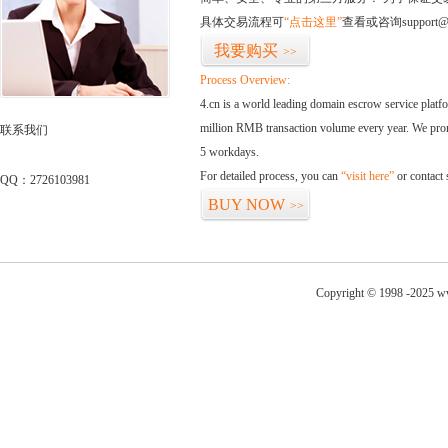
具体交易流程可
“点击这里”
查看或咨询support@
我要购买
>>
Process Overview:
4.cn is a world leading domain escrow service plat
million RMB transaction volume every year. We promi
联系我们
5 workdays.
For detailed process, you can
“visit here”
or contact
QQ：2726103981
BUY NOW
>>
Copyright © 1998 -2025 w